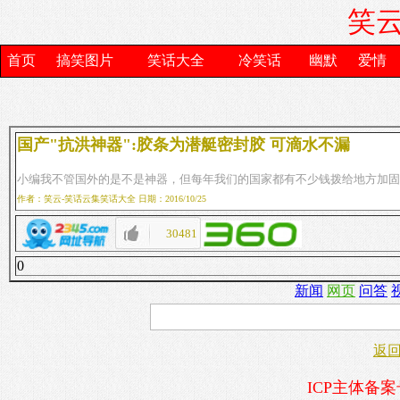
笑云
首页
搞笑图片
笑话大全
冷笑话
幽默
爱情
国产"抗洪神器":胶条为潜艇密封胶 可滴水不漏
小编我不管国外的是不是神器，但每年我们的国家都有不少钱拨给地方加固
作者：笑云-笑话云集笑话大全 日期：2016/10/25
30481
0
新闻
网页
问答
返
ICP主体备案号