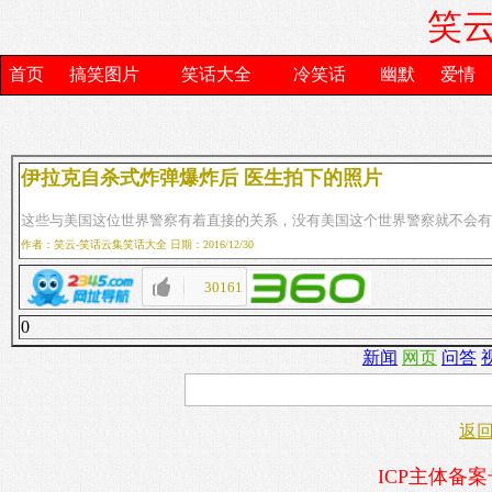
笑云
首页
搞笑图片
笑话大全
冷笑话
幽默
爱情
伊拉克自杀式炸弹爆炸后 医生拍下的照片
这些与美国这位世界警察有着直接的关系，没有美国这个世界警察就不会有
作者：笑云-笑话云集笑话大全 日期：2016/12/30
30161
0
新闻
网页
问答
返
ICP主体备案号