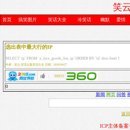
笑云
首页
搞笑图片
笑话大全
冷笑话
幽默
爱情
选出表中最大行的IP
SELECT `ip` FROM `a_tjxx_goods_list_ip` ORDER BY `id` desc limit 1
作者：笑云-笑话云集笑话大全 日期：2019/04/27
30023
0
新闻
网页
问答
返
ICP主体备案号